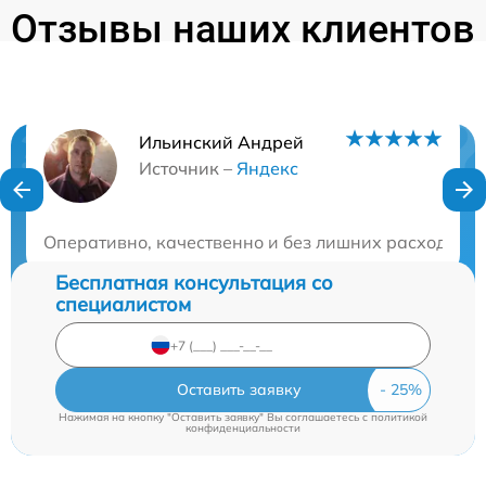
Отзывы наших клиентов
Ильинский Андрей
Нужна консультация?
Источник –
Яндекс
Закажите бесплатную консультацию
Оперативно, качественно и без лишних расходов. Р
Бесплатная консультация со
специалистом
Оставить заявку
Нажимая на кнопку "Оставить заявку" Вы соглашаетесь c
политикой
конфиденциальности