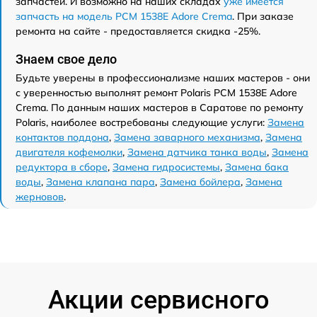
запчастей. И возможно на наших складах
уже имеется
запчасть на модель PCM 1538E Adore Crema
. При заказе
ремонта на сайте - предоставляется скидка -25%.
Знаем свое дело
Будьте уверены в профессионализме наших мастеров - они
с уверенностью выполнят ремонт Polaris PCM 1538E Adore
Crema. По данным наших мастеров в Саратове по ремонту
Polaris, наиболее востребованы следующие услуги:
Замена
контактов поддона
,
Замена заварного механизма
,
Замена
двигателя кофемолки
,
Замена датчика танка воды
,
Замена
редуктора в сборе
,
Замена гидросистемы
,
Замена бака
воды
,
Замена клапана пара
,
Замена бойлера
,
Замена
жерновов
.
Акции сервисного