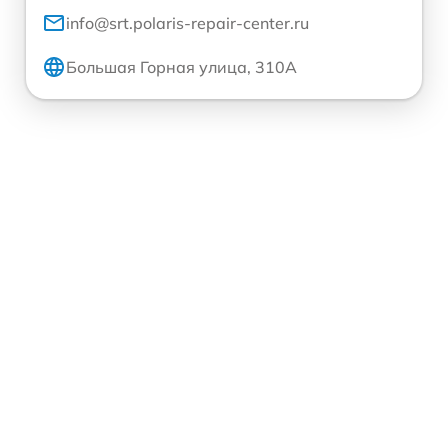
info@srt.polaris-repair-center.ru
Большая Горная улица, 310А