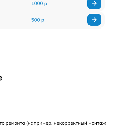
1000 р
500 р
500 р
450 р
500 р
е
500 р
500 р
500 р
ого ремонта (например, некорректный монтаж