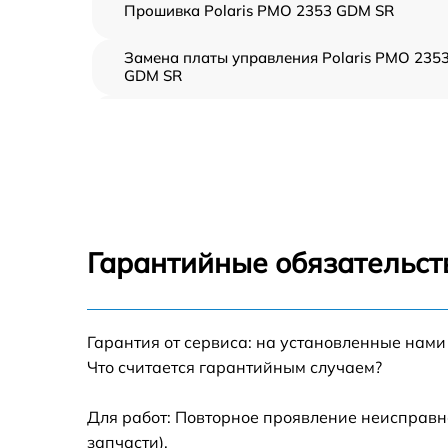
Прошивка Polaris PMO 2353 GDM SR
Замена платы управления Polaris PMO 235
GDM SR
Ремонт платы управления (восстановление)
Polaris PMO 2353 GDM SR
Замена датчиков Polaris PMO 2353 GDM SR
Замена вентилятора Polaris PMO 2353 GDM
SR
Гарантийные обязательст
Ремонт магнетрона Polaris PMO 2353 GDM
SR
Гарантия от сервиса: на установленные нами
Ремонт волновода Polaris PMO 2353 GDM S
Что считается гарантийным случаем?
Ремонт переключателей режимов Polaris
PMO 2353 GDM SR
Для работ: Повторное проявление неисправн
запчасти).