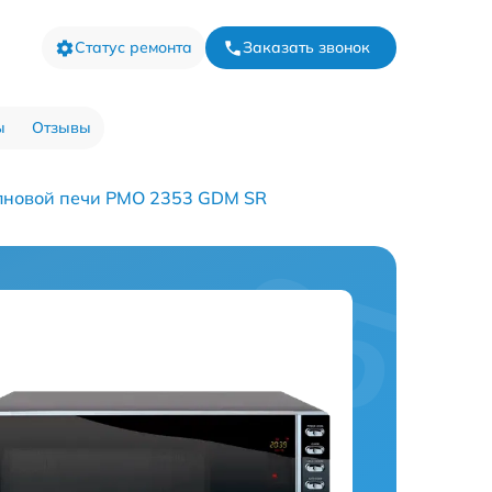
Статус ремонта
Заказать звонок
ы
Отзывы
лновой печи PMO 2353 GDM SR