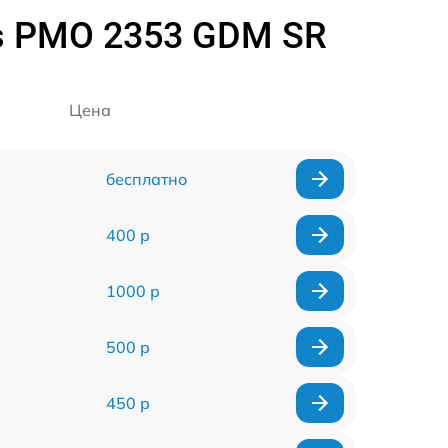
s PMO 2353 GDM SR
Цена
бесплатно
400 р
1000 р
500 р
450 р