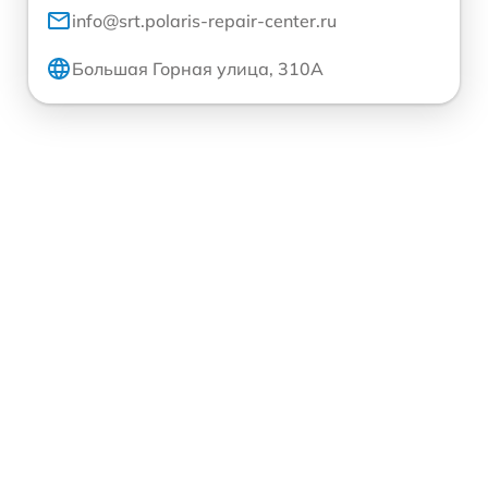
info@srt.polaris-repair-center.ru
Большая Горная улица, 310А