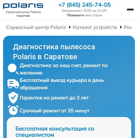
+7 (845) 245-74-05
Ежедневно с 9:00 до 21:00
Сервисный центр Polaris
в
Позвонить
мне утром
Саратове
Сервисный центр Polaris
Каталог устройств
Ремон
Диагностика пылесоса
Polaris в Саратове
Диагностика за наш счет, ремонт по
желанию
Бесплатный выезд курьера в день
обращения
Гарантия на ремонт до 3 лет
Срочный ремонт от 35 минут
Бесплатная консультация со
специалистом