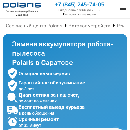
+7 (845) 245-74-05
Ежедневно с 9:00 до 21:00
Сервисный центр Polaris
в
Позвонить
мне утром
Саратове
Сервисный центр Polaris
Каталог устройств
Ремон
Замена аккумулятора робота-
пылесоса
Polaris в Саратове
Официальный сервис
Гарантийное обслуживание
до 3 лет
Диагностика за наш счет,
ремонт по желанию
Бесплатный выезд курьера
в день обращения
Срочный ремонт
от 35 минут