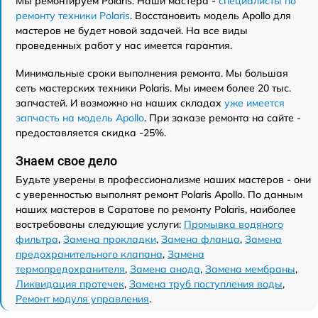
Мы ремонтируем Polaris. Наши мастера -
специалисты по
ремонту техники Polaris
. Восстановить модель Apollo для
мастеров не будет новой задачей. На все виды
проведенных работ у нас имеется гарантия.
Минимальные сроки выполнения ремонта. Мы большая
сеть мастерских техники Polaris. Мы имеем более 20 тыс.
запчастей. И возможно на наших складах
уже имеется
запчасть на модель Apollo
. При заказе ремонта на сайте -
предоставляется скидка -25%.
Знаем свое дело
Будьте уверены в профессионализме наших мастеров - они
с уверенностью выполнят ремонт Polaris Apollo. По данным
наших мастеров в Саратове по ремонту Polaris, наиболее
востребованы следующие услуги:
Промывка водяного
фильтра
,
Замена прокладки
,
Замена фланца
,
Замена
предохранительного клапана
,
Замена
термопредохранителя
,
Замена анода
,
Замена мембраны
,
Ликвидация протечек
,
Замена труб поступления воды
,
Ремонт модуля управления
.