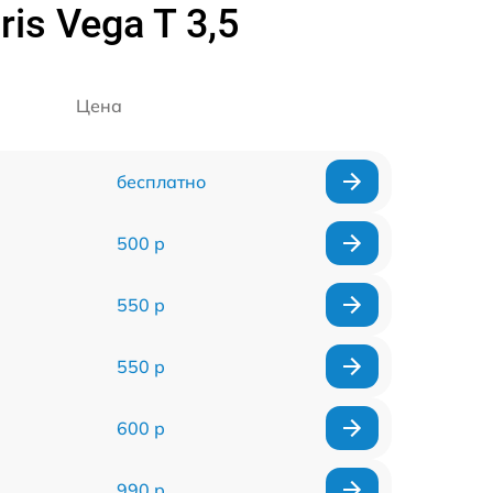
is Vega T 3,5
Цена
бесплатно
500 р
550 р
550 р
600 р
990 р