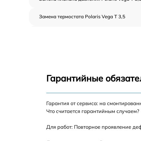
Замена термостата Polaris Vega T 3,5
Профилактическая чистка Polaris Vega T 3,
Замена платы управления Polaris Vega T 3,
Ремонт платы управления (восстановление)
Polaris Vega T 3,5
Гарантийные обязате
Ремонт/замена датчика температуры Polari
Vega T 3,5
Гарантия от сервиса: на смонтирова
Замена прокладки Polaris Vega T 3,5
Что считается гарантийным случаем?
Ремонт модуля управления Polaris Vega T 3
Для работ: Повторное проявление де
Замена труб поступления воды Polaris Vega