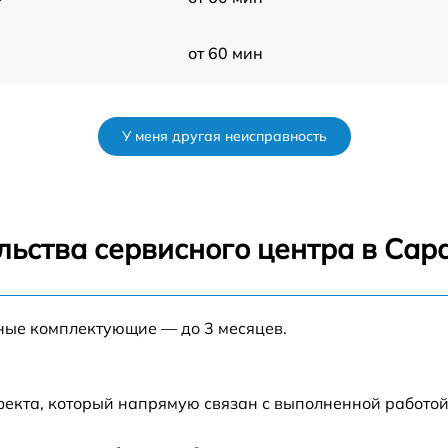
от 60 мин
5
от 60 мин
У меня другая неисправность
5
от 60 мин
от 60 мин
льства сервисного центра в Сар
s
от 60 мин
нные комплектующие — до 3 месяцев.
от 60 мин
,5
от 60 мин
фекта, который напрямую связан с выполненной работой
от 60 мин