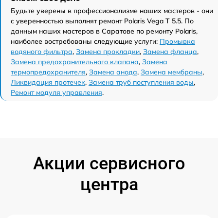
Будьте уверены в профессионализме наших мастеров - они
с уверенностью выполнят ремонт Polaris Vega T 5.5. По
данным наших мастеров в Саратове по ремонту Polaris,
наиболее востребованы следующие услуги:
Промывка
водяного фильтра
,
Замена прокладки
,
Замена фланца
,
Замена предохранительного клапана
,
Замена
термопредохранителя
,
Замена анода
,
Замена мембраны
,
Ликвидация протечек
,
Замена труб поступления воды
,
Ремонт модуля управления
.
Акции сервисного
центра