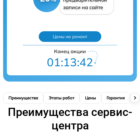
записи на сайте
Цены на ремонт
Конец акции
01:13:41
Преимущества
Этапы работ
Цены
Гарантия
М
Преимущества сервис-
центра