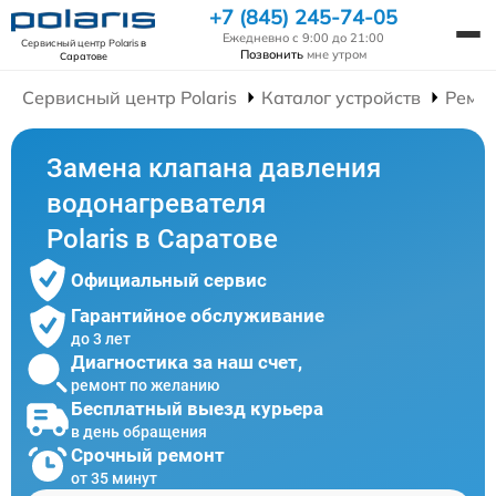
+7 (845) 245-74-05
Ежедневно с 9:00 до 21:00
Сервисный центр Polaris
в
Позвонить
мне утром
Саратове
Сервисный центр Polaris
Каталог устройств
Ремон
Замена клапана давления
водонагревателя
Polaris в Саратове
Официальный сервис
Гарантийное обслуживание
до 3 лет
Диагностика за наш счет,
ремонт по желанию
Бесплатный выезд курьера
в день обращения
Срочный ремонт
от 35 минут