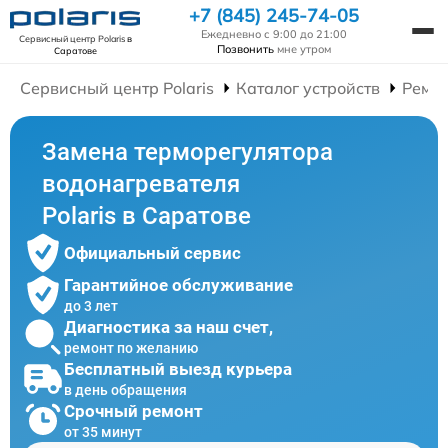
+7 (845) 245-74-05
Ежедневно с 9:00 до 21:00
Сервисный центр Polaris
в
Позвонить
мне утром
Саратове
Сервисный центр Polaris
Каталог устройств
Ремон
Замена терморегулятора
водонагревателя
Polaris в Саратове
Официальный сервис
Гарантийное обслуживание
до 3 лет
Диагностика за наш счет,
ремонт по желанию
Бесплатный выезд курьера
в день обращения
Срочный ремонт
от 35 минут